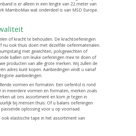
fenband is er alleen in een lengte van 22 meter van
merk MamboMax wat onderdeel is van MSD Europe.
aliteit
len of kracht te behouden. De krachtoefeningen
naf nu ook thuis doen met dezelfde oefenmaterialen.
odypumpstang met gewichten, polsgewichten of
ronde ballen om leuke oefeningen mee te doen of
we producten van alle grote merken. Wij zullen de
 één adres kunt kopen. Aanbiedingen vindt u vanaf
ategorie aanbiedingen.
illende vormen en formaten. Een oefentol is rond
 er in meerdere vormen en formaten, merken zoals
ken uit ons assortiment en kom je tegen in
tuurlijk bij mensen thuis. Of u balans oefeningen
en passende oplossing voor u op voorraad.
 ook elastische tape in het assortiment van