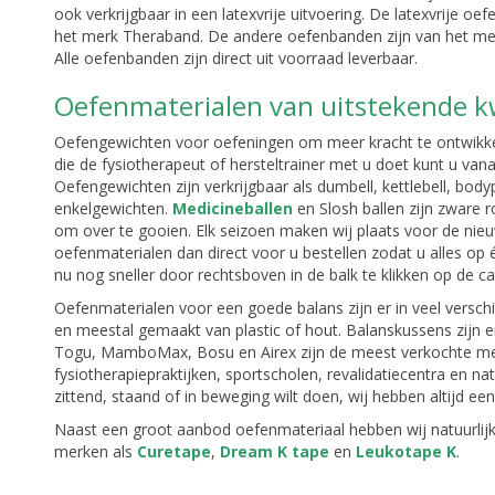
ook verkrijgbaar in een latexvrije uitvoering. De latexvrije oe
het merk Theraband. De andere oefenbanden zijn van het 
Alle oefenbanden zijn direct uit voorraad leverbaar.
Oefenmaterialen van uitstekende kw
Oefengewichten voor oefeningen om meer kracht te ontwikke
die de fysiotherapeut of hersteltrainer met u doet kunt u va
Oefengewichten zijn verkrijgbaar als dumbell, kettlebell, b
enkelgewichten.
Medicineballen
en Slosh ballen zijn zware 
om over te gooien. Elk seizoen maken wij plaats voor de nieu
oefenmaterialen dan direct voor u bestellen zodat u alles op
nu nog sneller door rechtsboven in de balk te klikken op de c
Oefenmaterialen voor een goede balans zijn er in veel versch
en meestal gemaakt van plastic of hout. Balanskussens zijn
Togu, MamboMax, Bosu en Airex zijn de meest verkochte mer
fysiotherapiepraktijken, sportscholen, revalidatiecentra en na
zittend, staand of in beweging wilt doen, wij hebben altijd e
Naast een groot aanbod oefenmateriaal hebben wij natuurlijk
merken als
Curetape
,
Dream K tape
en
Leukotape K
.