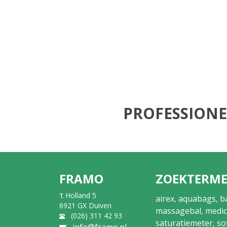
PROFESSIONE
FRAMO
ZOEKTERM
't Holland 5
airex
aquabags
b
,
,
6921 GX Duiven
massagebal
medic
,
(026) 311 42 93
saturatiemeter
so
,