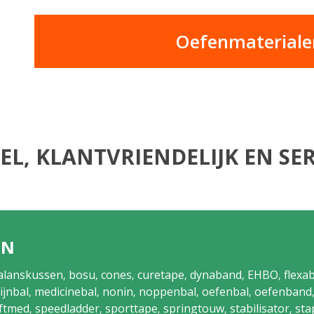
Oefenmaterialen
EL, KLANTVRIENDELIJK EN SER
EN
alanskussen
bosu
cones
curetape
dynaband
EHBO
flexa
,
,
,
,
,
,
ijnbal
medicinebal
nonin
noppenbal
oefenbal
oefenband
,
,
,
,
,
ftmed
speedladder
sporttape
springtouw
stabilisator
sta
,
,
,
,
,